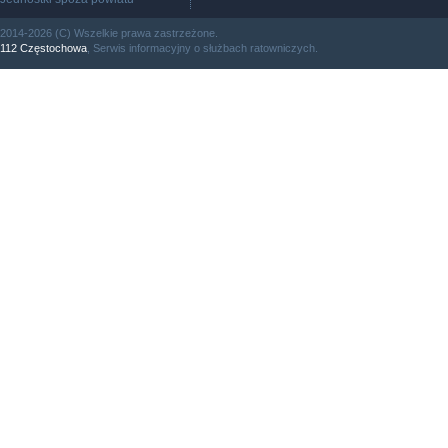
2014-2026 (C) Wszelkie prawa zastrzeżone.
112 Częstochowa
, Serwis informacyjny o służbach ratowniczych.