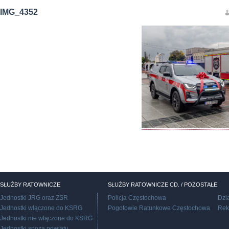
IMG_4352
SŁUŻBY RATOWNICZE
SŁUŻBY RATOWNICZE CD. / POZOSTAŁE
Jednostki JRG oraz ZSR
Policja Częstochowa
Dzi
Jednostki włączone do KSRG
Pogotowie Ratunkowe Częstochowa
Rek
Jednostki nie włączone do KSRG
Jednostki spoza powiatu