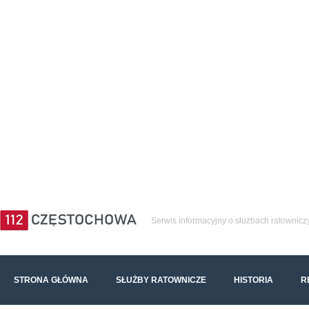
Serwis informacyjny o służbach ratownicz
STRONA GŁÓWNA
SŁUŻBY RATOWNICZE
HISTORIA
R